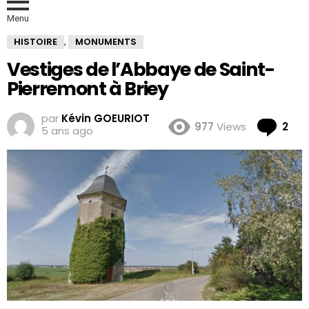
Menu
HISTOIRE
MONUMENTS
,
Vestiges de l’Abbaye de Saint-
Pierremont à Briey
par
Kévin GOEURIOT
Co
977
Views
2
5 ans ago