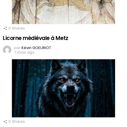
0
Shares
Licorne médiévale à Metz
par
Kévin GOEURIOT
7 mois ago
0
Shares