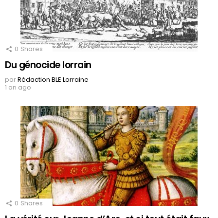
0
Shares
Du génocide lorrain
par
Rédaction BLE Lorraine
1 an ago
0
Shares