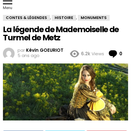
Menu
CONTES & LÉGENDES
HISTOIRE
MONUMENTS
,
,
La légende de Mademoiselle de
Turmel de Metz
par
Kévin GOEURIOT
Co
6.2k
Views
0
5 ans ago