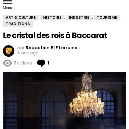
Menu
ART & CULTURE
HISTOIRE
INDUSTRIE
TOURISME
,
,
,
,
TRADITIONS
Le cristal des rois à Baccarat
par
Rédaction BLE Lorraine
6 ans ago
Comment
3k
Views
1