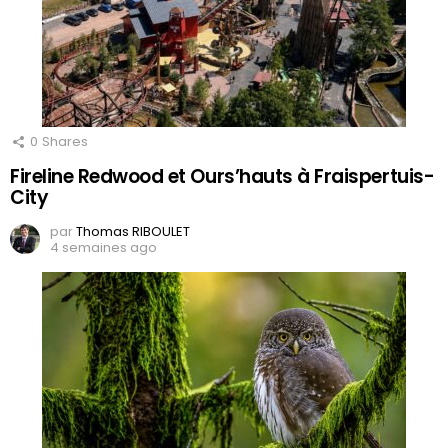
0
Shares
Fireline Redwood et Ours’hauts à Fraispertuis-
City
par
Thomas RIBOULET
4 semaines ago