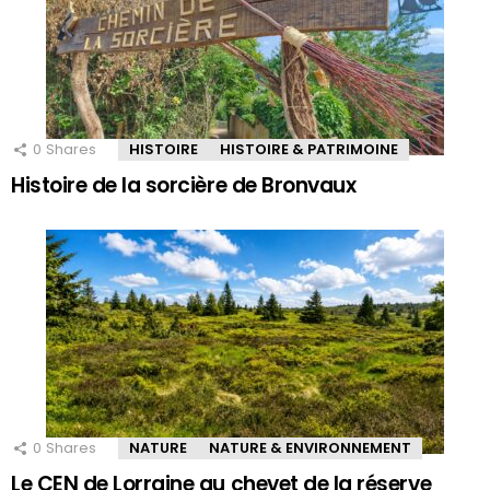
0
Shares
HISTOIRE
HISTOIRE & PATRIMOINE
Histoire de la sorcière de Bronvaux
0
Shares
NATURE
NATURE & ENVIRONNEMENT
Le CEN de Lorraine au chevet de la réserve