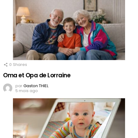
0
Shares
Oma et Opa de Lorraine
par
Gaston THIEL
5 mois ago