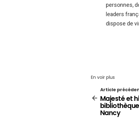
personnes, do
leaders franç
dispose de vin
En voir plus
Article précéde
Majesté et hi
bibliothèqu
Nancy