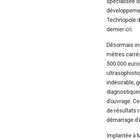
spécialisée da
développemen
Technopole de
dernier cri.
Désormais ins
mètres carrés
500 000 euros
ultrasophisti
indésirable, 
diagnostique
d’ouvrage. Ce
de résultats 
démarrage d’u
Implantée à M