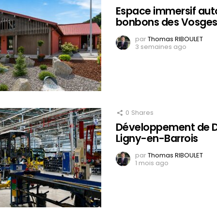
Espace immersif aut
bonbons des Vosges
par
Thomas RIBOULET
3 semaines ago
0
Shares
Développement de D
Ligny-en-Barrois
par
Thomas RIBOULET
1 mois ago