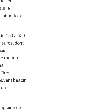
seil en
ur le
 laboratoire
 de 150 à 650
 euros, dont
nais
de matière
es
aîtres
souvent besoin
s du
ingtaine de