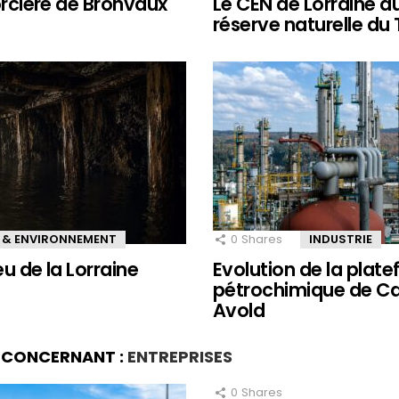
sorcière de Bronvaux
Le CEN de Lorraine a
réserve naturelle du
 & ENVIRONNEMENT
0
Shares
INDUSTRIE
eu de la Lorraine
Evolution de la plat
pétrochimique de Ca
Avold
S CONCERNANT :
ENTREPRISES
0
Shares