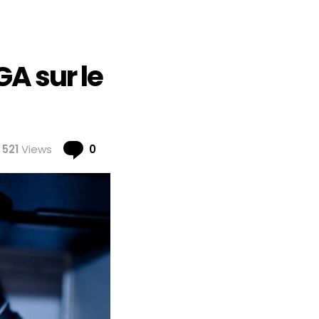
GA sur le
Comments
521
Views
0