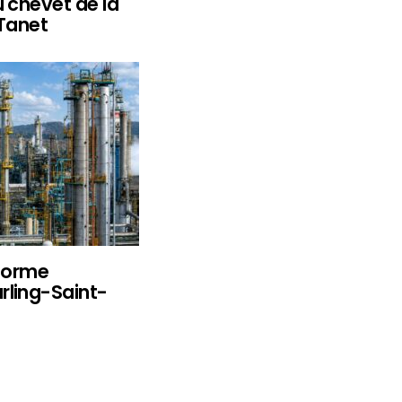
u chevet de la
 Tanet
eforme
rling-Saint-