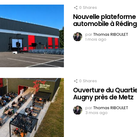
0
Shares
Nouvelle plateforme 
automobile à Réding
par
Thomas RIBOULET
1 mois ago
0
Shares
Ouverture du Quartie
Augny près de Metz
par
Thomas RIBOULET
3 mois ago