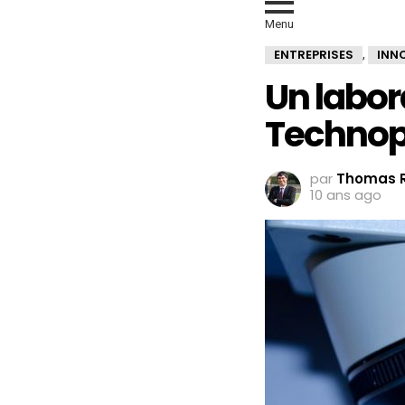
Menu
ENTREPRISES
INN
,
Un labora
Technop
par
Thomas R
10 ans ago