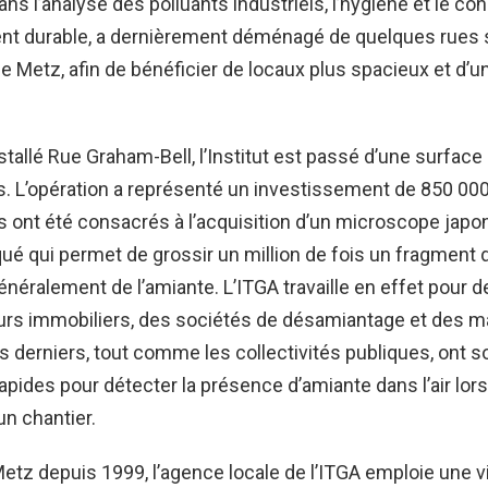
ns l’analyse des polluants industriels, l’hygiène et le con
t durable, a dernièrement déménagé de quelques rues s
 Metz, afin de bénéficier de locaux plus spacieux et d’un
tallé Rue Graham-Bell, l’Institut est passé d’une surface
. L’opération a représenté un investissement de 850 000
 ont été consacrés à l’acquisition d’un microscope japo
qué qui permet de grossir un million de fois un fragment 
généralement de l’amiante. L’ITGA travaille en effet pour d
urs immobiliers, des sociétés de désamiantage et des m
s derniers, tout comme les collectivités publiques, ont 
rapides pour détecter la présence d’amiante dans l’air lor
n chantier.
etz depuis 1999, l’agence locale de l’ITGA emploie une v