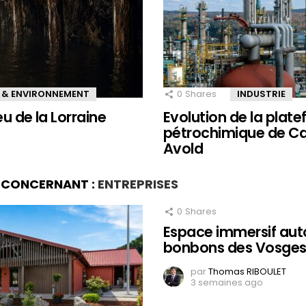
 & ENVIRONNEMENT
0
Shares
INDUSTRIE
eu de la Lorraine
Evolution de la plat
pétrochimique de Ca
Avold
S CONCERNANT :
ENTREPRISES
0
Shares
Espace immersif aut
bonbons des Vosges
par
Thomas RIBOULET
3 semaines ago