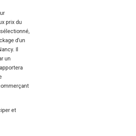
ur
ux prix du
sélectionné,
ockage d’un
ancy. Il
ar un
 apportera
e
u commerçant
iper et