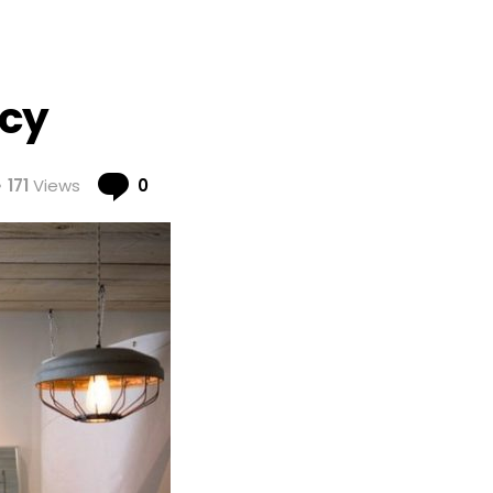
ncy
Comments
171
Views
0