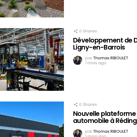
0
Shares
Développement de D
Ligny-en-Barrois
par
Thomas RIBOULET
1 mois ago
0
Shares
Nouvelle plateforme 
automobile à Réding
par
Thomas RIBOULET
1 mois ago