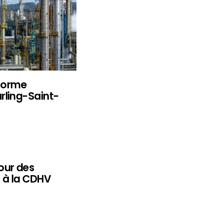
eforme
rling-Saint-
our des
 à la CDHV