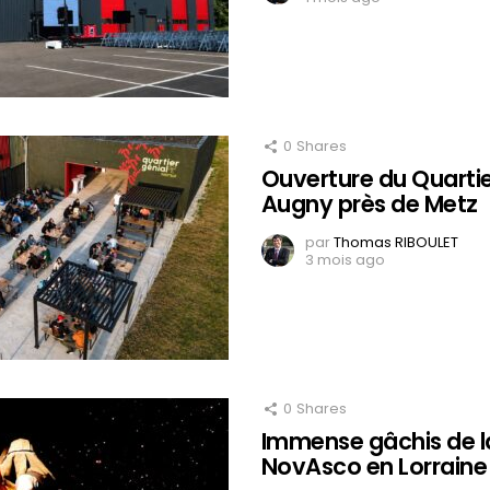
0
Shares
Ouverture du Quartie
Augny près de Metz
par
Thomas RIBOULET
3 mois ago
0
Shares
Immense gâchis de l
NovAsco en Lorraine