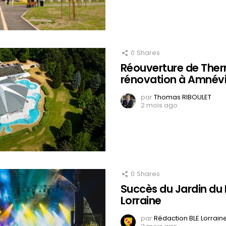
0
Shares
Réouverture de Ther
rénovation à Amnévi
par
Thomas RIBOULET
2 mois ago
0
Shares
Succès du Jardin du 
Lorraine
par
Rédaction BLE Lorrain