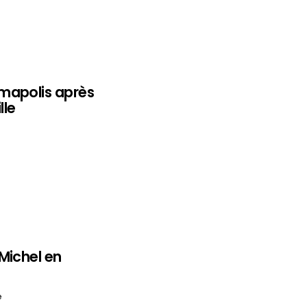
mapolis après
lle
Michel en
e