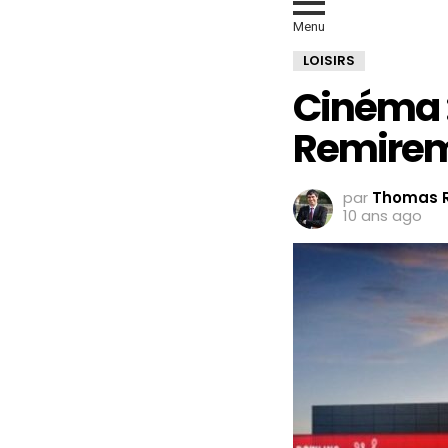
Menu
LOISIRS
Cinéma :
Remire
par
Thomas R
10 ans ago