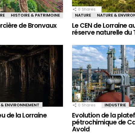
0
Shares
IRE
HISTOIRE & PATRIMOINE
NATURE
NATURE & ENVIR
sorcière de Bronvaux
Le CEN de Lorraine a
réserve naturelle du
 & ENVIRONNEMENT
0
Shares
INDUSTRIE
eu de la Lorraine
Evolution de la plat
pétrochimique de Ca
Avold