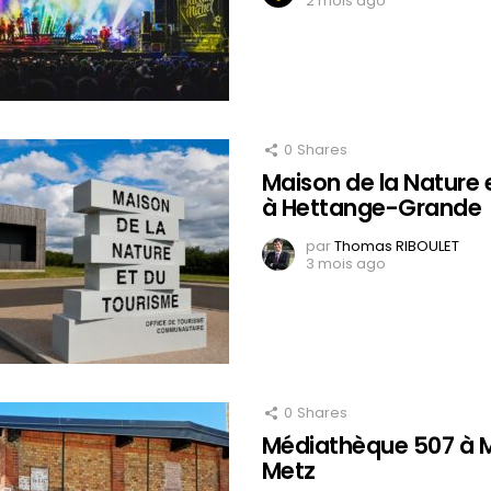
2 mois ago
0
Shares
Maison de la Nature 
à Hettange-Grande
par
Thomas RIBOULET
3 mois ago
0
Shares
Médiathèque 507 à 
Metz