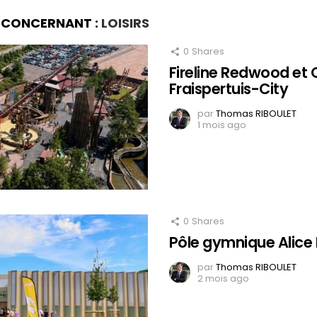
S CONCERNANT :
LOISIRS
0
Shares
Fireline Redwood et 
Fraispertuis-City
par
Thomas RIBOULET
1 mois ago
0
Shares
Pôle gymnique Alice M
par
Thomas RIBOULET
2 mois ago