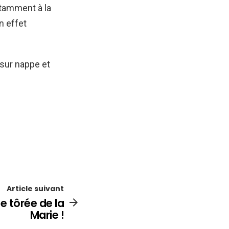
otamment à la
n effet
 sur nappe et
Article suivant
e tôrée de la
Marie !