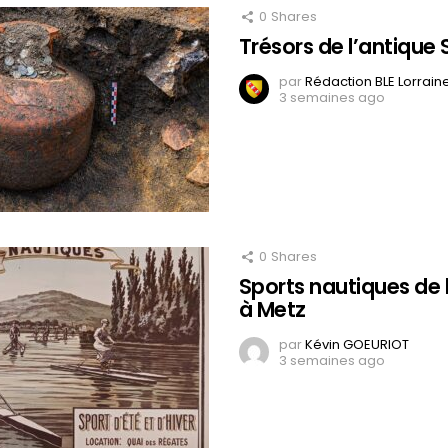
0
Shares
Trésors de l’antique
par
Rédaction BLE Lorrain
3 semaines ago
0
Shares
Sports nautiques de 
à Metz
par
Kévin GOEURIOT
3 semaines ago