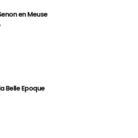
 Senon en Meuse
e
la Belle Epoque