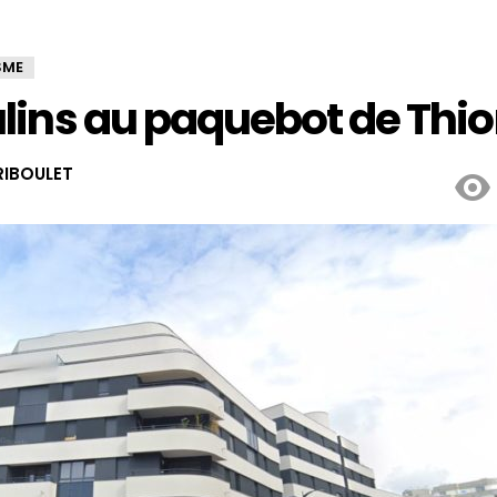
SME
ins au paquebot de Thion
IBOULET