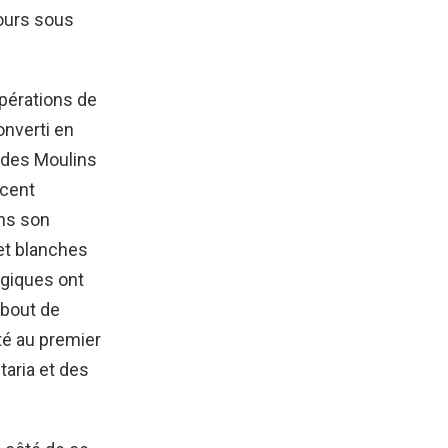
jours sous
opérations de
onverti en
t des Moulins
 cent
ans son
et blanches
ogiques ont
 bout de
té au premier
taria et des