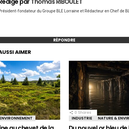
Rédigé par
Thomas RIBOULET
Président-fondateur du Groupe BLE Lorraine et Rédacteur en Chef de BL
RÉPONDRE
AUSSI AIMER
0
Shares
 ENVIRONNEMENT
INDUSTRIE
NATURE & ENV
ine au chevet de la
Du nouvel or bleu de 