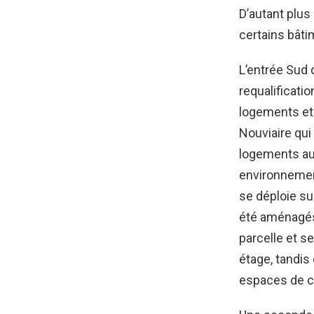
D’autant plus
certains bâti
L’entrée Sud d
requalificatio
logements et 
Nouviaire qui
logements aux
environnemen
se déploie su
été aménagés 
parcelle et s
étage, tandis
espaces de co