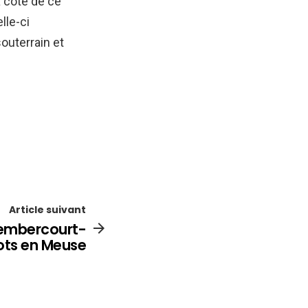
à côté de ce
lle-ci
outerrain et
Article suivant
Rembercourt-
ots en Meuse