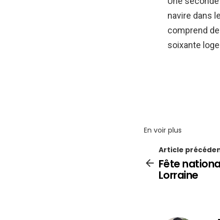
Une seconde r
navire dans l
comprend des 
soixante loge
En voir plus
Article précéde
Fête nationa
Lorraine