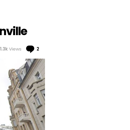
ville
Comments
1.3k
Views
2