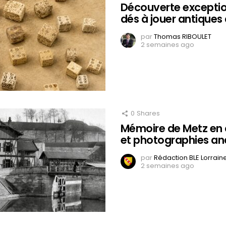
Découverte exceptio
dés à jouer antiques
par
Thomas RIBOULET
2 semaines ago
0
Shares
Mémoire de Metz en 
et photographies an
par
Rédaction BLE Lorrain
2 semaines ago