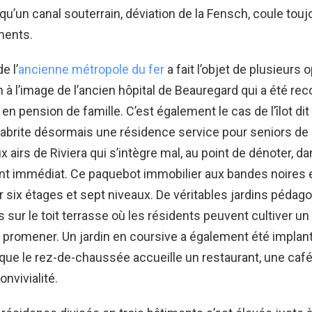
 qu’un canal souterrain, déviation de la Fensch, coule tou
ments.
e l’
ancienne métropole du fer
a fait l’objet de plusieurs 
n à l’image de l’ancien hôpital de Beauregard qui a été rec
en pension de famille. C’est également le cas de l’îlot di
 abrite désormais une résidence service pour seniors de
 airs de Riviera qui s’intègre mal, au point de dénoter, d
t immédiat. Ce paquebot immobilier aux bandes noires 
r six étages et sept niveaux. De véritables jardins pédag
sur le toit terrasse où les résidents peuvent cultiver un
e promener. Un jardin en coursive a également été implan
 que le rez-de-chaussée accueille un restaurant, une café
nvivialité.