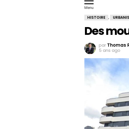
Menu
HISTOIRE
URBANI
,
Des moul
par
Thomas R
5 ans ago