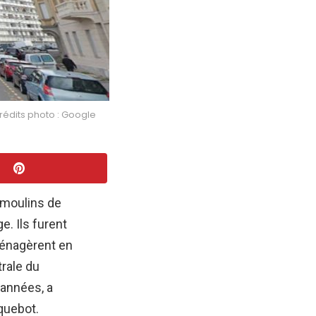
rédits photo : Google
s moulins de
. Ils furent
ménagèrent en
trale du
 années, a
aquebot.