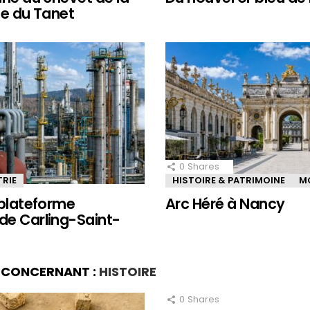
le du Tanet
0
Shares
TRIE
HISTOIRE & PATRIMOINE
M
 plateforme
Arc Héré à Nancy
de Carling-Saint-
S CONCERNANT :
HISTOIRE
0
Shares