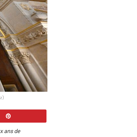
z)
x ans de