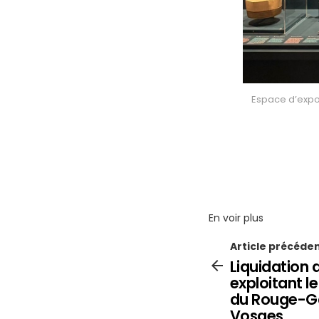
Espace d’expos
En voir plus
Article précéde
Liquidation 
exploitant l
du Rouge-Ga
Vosges