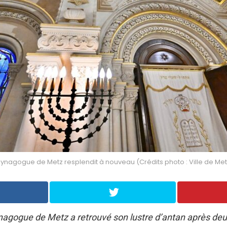
synagogue de Metz resplendit à nouveau (Crédits photo : Ville de Met
nagogue de Metz a retrouvé son lustre d’antan après deu