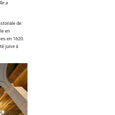
le a
storiale de
lle en
ies en 1620.
é juive à