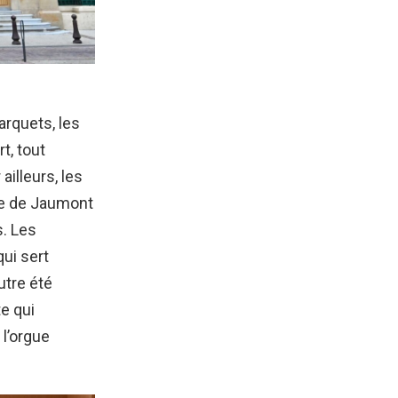
parquets, les
t, tout
illeurs, les
rre de Jaumont
s. Les
qui sert
utre été
e qui
 l’orgue