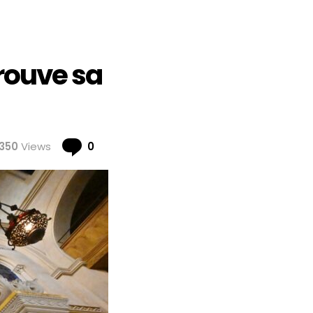
rouve sa
Comments
350
Views
0