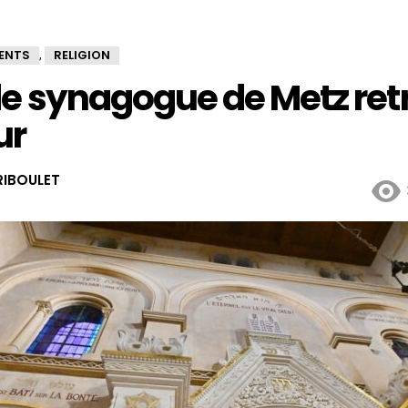
ENTS
RELIGION
,
e synagogue de Metz ret
ur
IBOULET