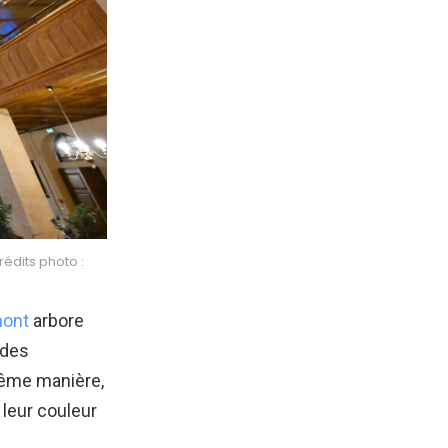
édits photo :
mont
arbore
 des
 même manière,
 leur couleur