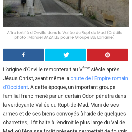
Aître fortifié d'Onville dans la Vallée du Rupt de Mad (Crédits
photo : Manuel BAZAILLE pour le Groupe BLE Lorraine)
ème
L’origine d’Onville remonterait au V
siècle après
Jésus Christ, avant même la
chute de l’Empire romain
d’Occident
. A cette époque, un important groupe
familial franc mené par un certain Odon pénétra dans
la verdoyante Vallée du Rupt-de-Mad. Muni de ses
armes et de ses biens convoyés à l’aide de quelques
charrettes, il fit halte à l’endroit le plus large du Val de
Mad, où l’épaisse forêt présente permettait de fournir