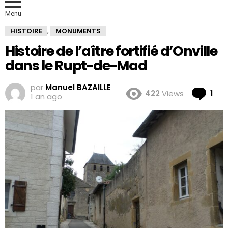
Menu
HISTOIRE
MONUMENTS
,
Histoire de l’aître fortifié d’Onville
dans le Rupt-de-Mad
par
Manuel BAZAILLE
Co
422
Views
1
1 an ago