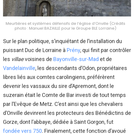
Meurtières et systèmes défensifs de l’église d’Onville (Crédits
photo : Manuel BAZAILLE pour le Groupe BLE Lorraine)
Sur le plan politique, s’inquiétant de l’installation du
puissant Duc de Lorraine à
Prény
, qui finit par contrôler
les
villae
voisines de
Bayonville-sur-Mad
et de
Vandelainville
, les descendants d’Odon, propriétaires
libres liés aux comtes carolingiens, préférèrent
devenir les vassaux du sire d’Apremont, dont le
suzerain était le Comte de Bar investi de tout temps
par l’Evêque de Metz. C’est ainsi que les chevaliers
d’Onville devinrent les protecteurs des Bénédictins de
Gorze, dont l’abbaye, dédiée à Saint Gorgon, fut
fondée vers 750
. Finalement, cette fonction d’avoué