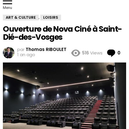
Menu
ART & CULTURE
LOISIRS
,
Ouverture de Nova Ciné à Saint-
Dié-des-Vosges
par
Thomas RIBOULET
Co
516
Views
0
1 an ago