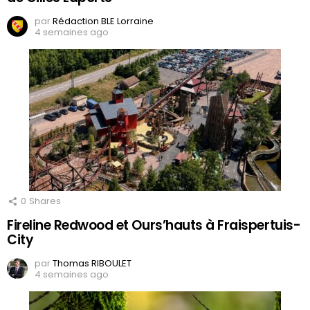
par
Rédaction BLE Lorraine
4 semaines ago
0
Shares
Fireline Redwood et Ours’hauts à Fraispertuis-
City
par
Thomas RIBOULET
4 semaines ago