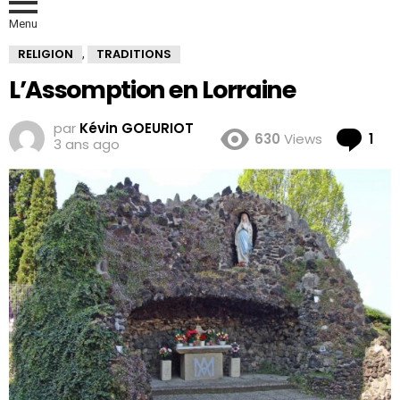
Menu
RELIGION
TRADITIONS
,
L’Assomption en Lorraine
par
Kévin GOEURIOT
Co
630
Views
1
3 ans ago