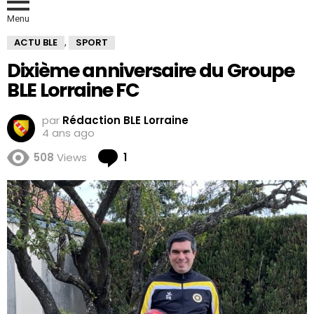
Menu
ACTU BLE
SPORT
,
Dixième anniversaire du Groupe
BLE Lorraine FC
par
Rédaction BLE Lorraine
4 ans ago
Comment
508
Views
1