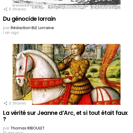
0
Shares
Du génocide lorrain
par
Rédaction BLE Lorraine
1 an ago
0
Shares
La vérité sur Jeanne d’Arc, et si tout était faux
?
par
Thomas RIBOULET
10 ans ago