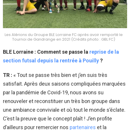
Les Alérions du Groupe BLE Lorraine FC après avoir remporté le
Tournoi de Gandrange en 2021 (Crédits photo : GBL FC)
BLE Lorraine : Comment se passe la
reprise de la
section futsal depuis la rentrée à Pouilly
?
TR :
« Tout se passe très bien et j’en suis très
satisfait. Après deux saisons compliquées marquées
par la pandémie de Covid-19, nous avons su
renouveler et reconstituer un très bon groupe dans
une ambiance conviviale et où tout le monde s’éclate.
C’est la preuve que le concept plaît ! J’en profite
d’ailleurs pour remercier nos
partenaires
et la