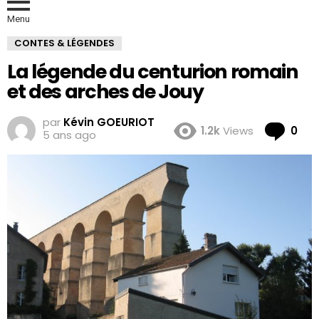
Menu
CONTES & LÉGENDES
La légende du centurion romain
et des arches de Jouy
par
Kévin GOEURIOT
Co
1.2k
Views
0
5 ans ago