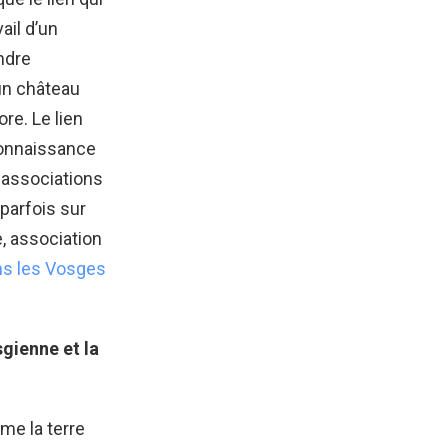
ail d’un
ndre
’un château
re. Le lien
connaissance
s associations
 parfois sur
, association
ns les Vosges
gienne et la
me la terre