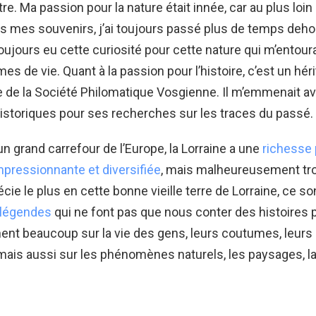
tre. Ma passion pour la nature était innée, car au plus loi
 mes souvenirs, j’ai toujours passé plus de temps dehor
toujours eu cette curiosité pour cette nature qui m’entoura
mes de vie. Quant à la passion pour l’histoire, c’est un hé
de la Société Philomatique Vosgienne. Il m’emmenait ave
historiques pour ses recherches sur les traces du passé.
un grand carrefour de l’Europe, la Lorraine a une
richesse 
impressionnante et diversifiée
, mais malheureusement t
cie le plus en cette bonne vieille terre de Lorraine, ce so
légendes
qui ne font pas que nous conter des histoires p
ent beaucoup sur la vie des gens, leurs coutumes, leurs
 mais aussi sur les phénomènes naturels, les paysages, la