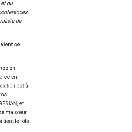
 et du
 conférences.
aliste de
 vient ce
 née en
créé en
ciation est à
e ma
BERIAN, et
n de ma sœur
tient le rôle