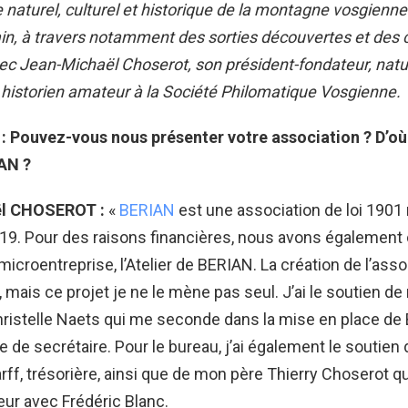
 naturel, culturel et historique de la montagne vosgienne
rrain, à travers notamment des sorties découvertes et des
c Jean-Michaël Choserot, son président-fondateur, natur
 historien amateur à la Société Philomatique Vosgienne.
 : Pouvez-vous nous présenter votre association ? D’où
AN ?
ël CHOSEROT :
«
BERIAN
est une association de loi 1901
9. Pour des raisons financières, nous avons également 
microentreprise, l’Atelier de BERIAN. La création de l’asso
, mais ce projet je ne le mène pas seul. J’ai le soutien d
istelle Naets qui me seconde dans la mise en place de 
ôle de secrétaire. Pour le bureau, j’ai également le soutie
ff, trésorière, ainsi que de mon père Thierry Choserot qui 
eur avec Frédéric Blanc.