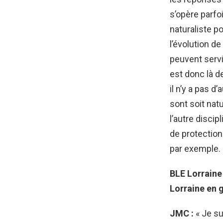
s’opère parfo
naturaliste p
l’évolution d
peuvent servi
est donc là d
il n’y a pas d
sont soit nat
l’autre disci
de protection
par exemple. 
BLE Lorraine
Lorraine en 
JMC :
« Je su