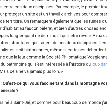
is entre ces deux disciplines. Par exemple, le premier trav
our protéger un site est un travail d’archives pour compre
e ce territoire. On remarquera également que les ruines d
r d’habitat au faucon pèlerin, et bien d’autres choses enco
epuis longtemps, il ne demandait qu’à être révélé. A ma 
’autres structures qui traitent de ces deux disciplines. Le
uralistes, soit historiennes, même si certaines débordent
pline que la leur comme la Société Philomatique Vosgienne
 du patrimoine qui s’est intéressée à l’histoire du
loup da
Mais cela ne va jamais plus loin. »
 : Qu’est-ce qui vous fascine tant dans la montagne vos
générale ?
is né à Saint-Dié, et comme pour beaucoup de monde j’ai