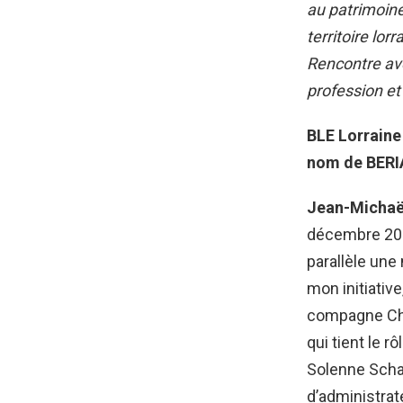
au patrimoine
territoire lo
Rencontre ave
profession et
BLE Lorraine
nom de BERI
Jean-Micha
décembre 201
parallèle une 
mon initiative
compagne Chr
qui tient le r
Solenne Schar
d’administrat