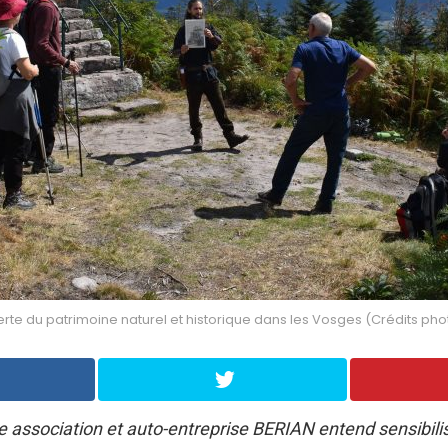
rte du patrimoine naturel et historique dans les Vosges (Crédits phot
e association et auto-entreprise BERIAN entend sensibilis