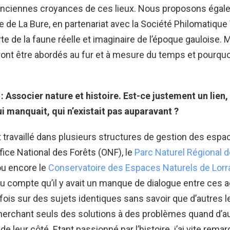
anciennes croyances de ces lieux. Nous proposons égal
 de La Bure, en partenariat avec la Société Philomatique
e de la faune réelle et imaginaire de l’époque gauloise. 
nt être abordés au fur et à mesure du temps et pourquo
: Associer nature et histoire. Est-ce justement un lien,
i manquait, qui n’existait pas auparavant ?
 travaillé dans plusieurs structures de gestion des espa
ffice National des Forêts (ONF), le
Parc Naturel Régional d
u encore le
Conservatoire des Espaces Naturels de Lorr
du compte qu’il y avait un manque de dialogue entre ces ac
rfois sur des sujets identiques sans savoir que d’autres l
herchant seuls des solutions à des problèmes quand d’au
e leur côté. Etant passionné par l’histoire, j’ai vite remarq