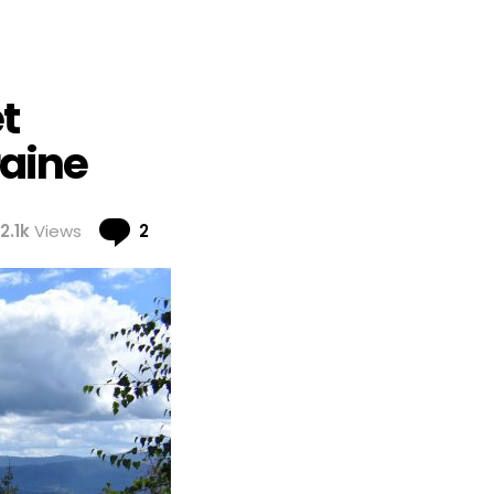
t
raine
Comments
2.1k
Views
2