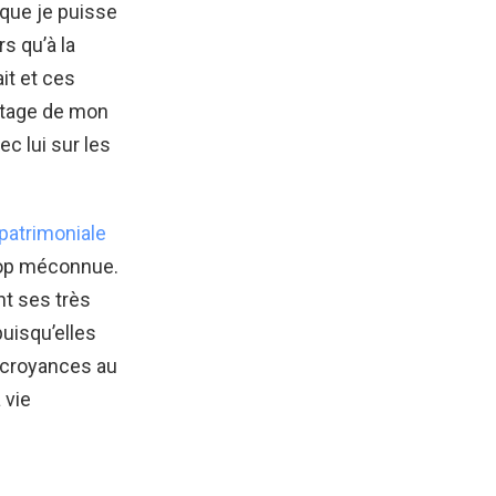
n que je puisse
s qu’à la
it et ces
ritage de mon
c lui sur les
patrimoniale
rop méconnue.
nt ses très
uisqu’elles
 croyances au
 vie