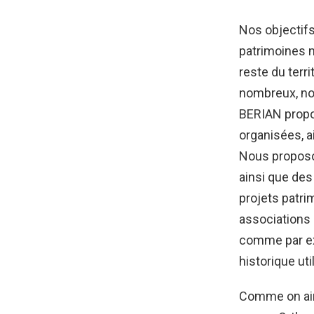
Nos objectifs 
patrimoines n
reste du terr
nombreux, nou
BERIAN propo
organisées, a
Nous proposon
ainsi que des
projets patr
associations 
comme par exe
historique uti
Comme on aime