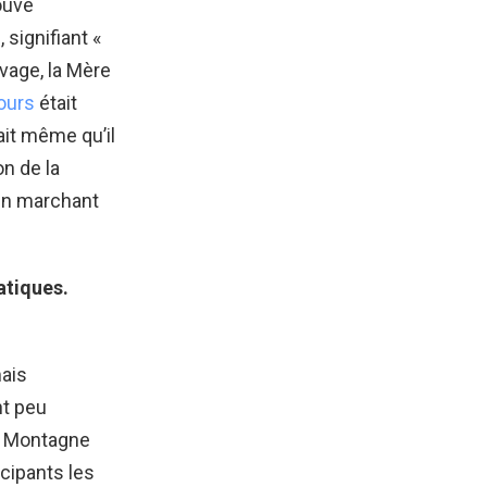
ouve
signifiant «
uvage, la Mère
ours
était
it même qu’il
on de la
 en marchant
atiques.
mais
nt peu
la Montagne
icipants les