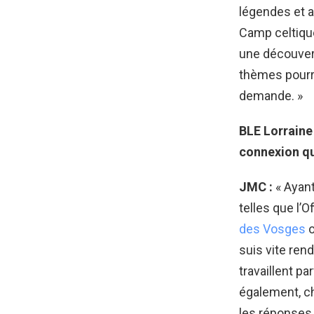
légendes et 
Camp celtique
une découvert
thèmes pourro
demande. »
BLE Lorraine 
connexion qu
JMC :
«
Ayant
telles que l’O
des Vosges
o
suis vite ren
travaillent pa
également, c
les réponses d