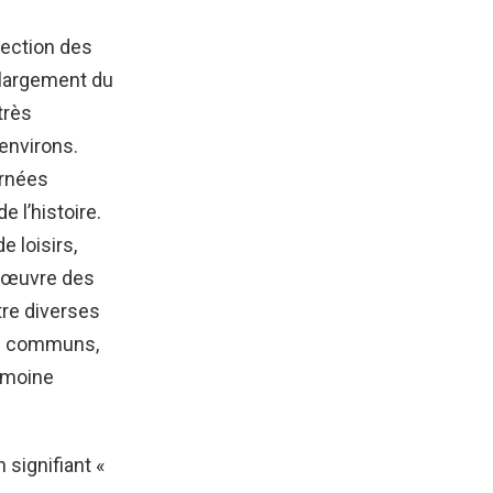
otection des
 largement du
très
 environs.
urnées
 l’histoire.
 loisirs,
n œuvre des
re diverses
ets communs,
rimoine
signifiant «