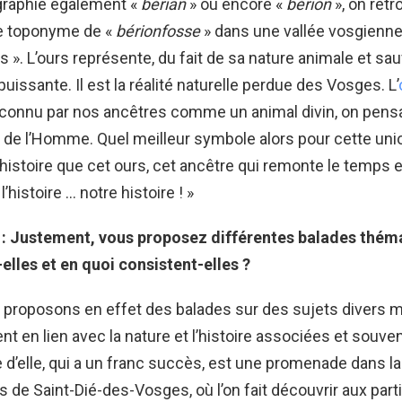
ographié également «
bérian
» ou encore «
bérion
», on retr
e toponyme de «
bérionfosse
» dans une vallée vosgienne, 
s ». L’ours représente, du fait de sa nature animale et sa
uissante. Il est la réalité naturelle perdue des Vosges. L’
connu par nos ancêtres comme un animal divin, on pensa
re de l’Homme. Quel meilleur symbole alors pour cette uni
l’histoire que cet ours, cet ancêtre qui remonte le temps
 l’histoire … notre histoire ! »
 : Justement, vous proposez différentes balades thém
elles et en quoi consistent-elles ?
 proposons en effet des balades sur des sujets divers 
nt en lien avec la nature et l’histoire associées et souve
 d’elle, qui a un franc succès, est une promenade dans 
s de Saint-Dié-des-Vosges, où l’on fait découvrir aux part