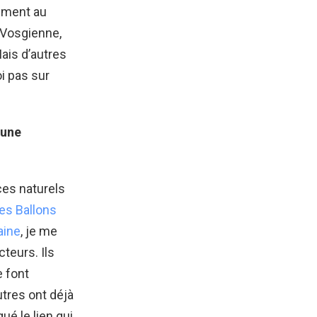
ement au
 Vosgienne,
Mais d’autres
i pas sur
 une
ces naturels
es Ballons
aine
, je me
teurs. Ils
e font
tres ont déjà
ué le lien qui