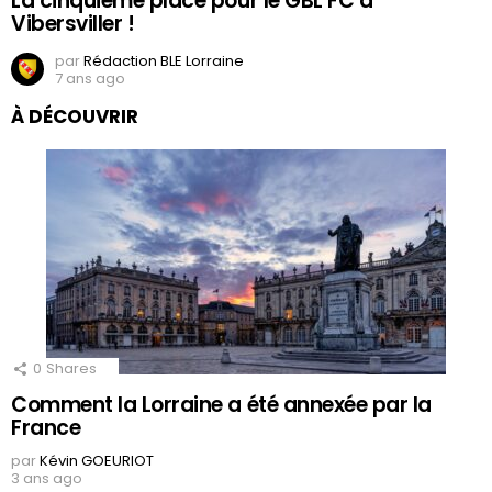
La cinquième place pour le GBL FC à
Vibersviller !
par
Rédaction BLE Lorraine
7 ans ago
À DÉCOUVRIR
0
Shares
Comment la Lorraine a été annexée par la
France
par
Kévin GOEURIOT
3 ans ago