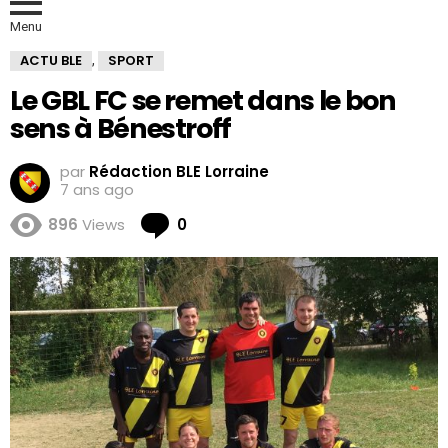
Menu
ACTU BLE
SPORT
,
Le GBL FC se remet dans le bon
sens à Bénestroff
par
Rédaction BLE Lorraine
7 ans ago
Comments
896
Views
0