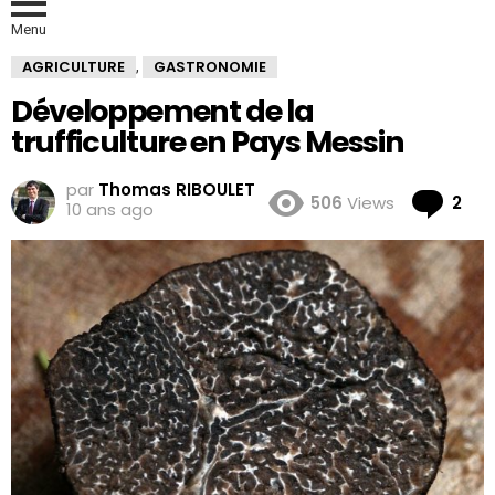
Menu
AGRICULTURE
GASTRONOMIE
,
Développement de la
trufficulture en Pays Messin
par
Thomas RIBOULET
Co
506
Views
2
10 ans ago