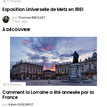
0
Shares
Exposition Universelle de Metz en 1861
par
Thomas RIBOULET
2 ans ago
À DÉCOUVRIR
0
Shares
Comment la Lorraine a été annexée par la
France
par
Kévin GOEURIOT