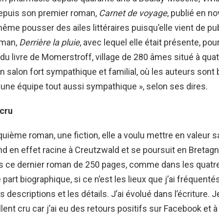
puis son premier roman,
Carnet de voyage
, publié en n
même pousser des ailes littéraires puisqu’elle vient de pu
oman,
Derrière la pluie
, avec lequel elle était présente, po
te du livre de Momerstroff, village de 280 âmes situé à qua
n salon fort sympathique et familial, où les auteurs sont 
r une équipe tout aussi sympathique », selon ses dires.
 cru
uième roman, une fiction, elle a voulu mettre en valeur sa 
end en effet racine à Creutzwald et se poursuit en Bretagn
ns ce dernier roman de 250 pages, comme dans les quatr
e part biographique, si ce n’est les lieux que j’ai fréquentés.
s descriptions et les détails. J’ai évolué dans l’écriture.
lent cru car j’ai eu des retours positifs sur Facebook et à 