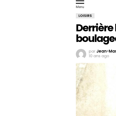
Menu
LOISIRS
Derrière
boulageo
par
Jean-Mar
10 ans ago