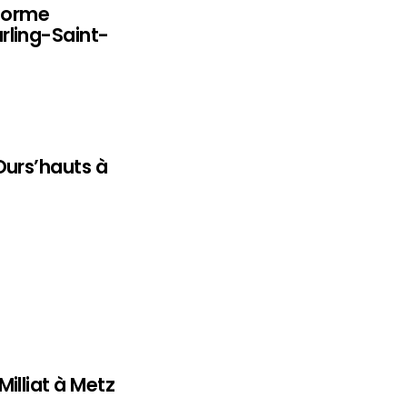
eforme
rling-Saint-
Ours’hauts à
illiat à Metz