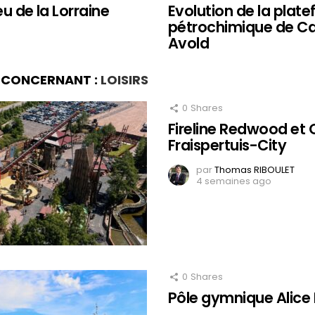
eu de la Lorraine
Evolution de la plat
pétrochimique de Ca
Avold
S CONCERNANT :
LOISIRS
0
Shares
Fireline Redwood et 
Fraispertuis-City
par
Thomas RIBOULET
4 semaines ago
0
Shares
Pôle gymnique Alice M