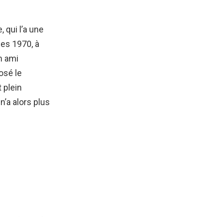
 qui l’a une
ées 1970, à
n ami
posé le
t plein
n’a alors plus