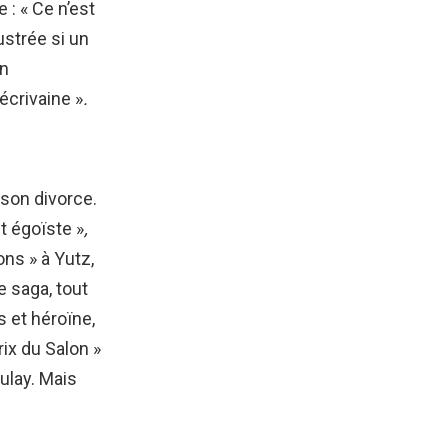
 : « Ce n’est
ustrée si un
on
écrivaine »
.
 son divorce.
t égoïste »
,
ons » à Yutz,
e saga, tout
s et héroïne,
Prix du Salon »
oulay. Mais