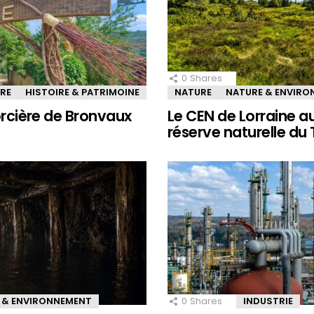
0
Shares
IRE
HISTOIRE & PATRIMOINE
NATURE
NATURE & ENVIR
sorcière de Bronvaux
Le CEN de Lorraine a
réserve naturelle du
 & ENVIRONNEMENT
0
Shares
INDUSTRIE