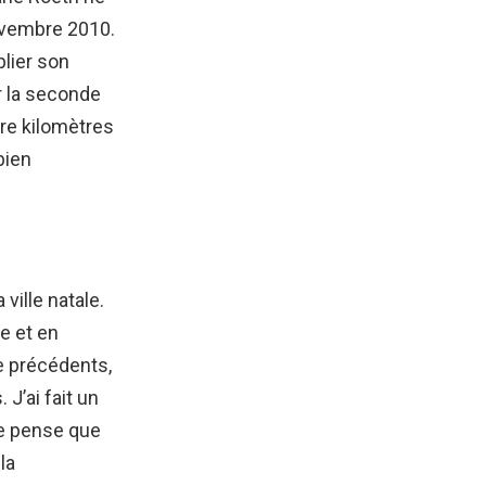
ovembre 2010.
blier son
ur la seconde
tre kilomètres
bien
ville natale.
e et en
e précédents,
 J’ai fait un
 Je pense que
la