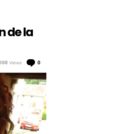
n de la
Comments
698
Views
0