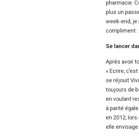
pharmacie. Cel
plus un passe
week-end, je 
compliment : «
Se lancer dan
Après avoir to
« Ecrire, c’e
se réjouit Vi
toujours de bo
en voulant res
à parité égale
en 2012, lors 
elle envisage