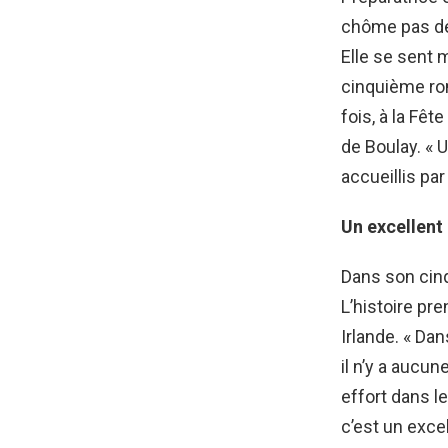
chôme pas de
Elle se sent 
cinquième r
fois, à la Fê
de Boulay. «
U
accueillis pa
Un excellent
Dans son cinq
L’histoire pr
Irlande. « Da
il n’y a aucun
effort dans le
c’est un excel